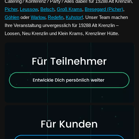
Catering? Konferenz? Party? Alles dabei! für 19288 Alt Krenzlin,
Picher
,
Leussow
,
Belsch
,
Groß Krams
,
Bresegard (Picher)
,
Göhlen
oder
Warlow
,
Redefin
,
Kuhstorf
. Unser Team machen
Ihre Veranstaltung unvergesslich für 19288 Alt Krenzlin –
Loosen, Neu Krenzlin und Klein Krams, Krenzliner Hütte.