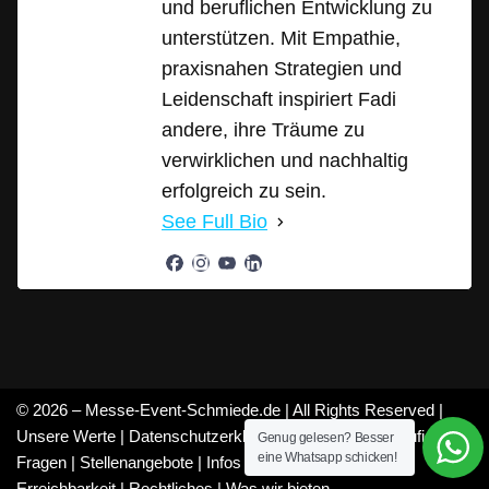
und beruflichen Entwicklung zu
unterstützen. Mit Empathie,
praxisnahen Strategien und
Leidenschaft inspiriert Fadi
andere, ihre Träume zu
verwirklichen und nachhaltig
erfolgreich zu sein.
See Full Bio
© 2026 – Messe-Event-Schmiede.de | All Rights Reserved |
Unsere Werte
|
Datenschutzerklärung
|
Mitarbeiter
|
Häufige
Genug gelesen? Besser
eine Whatsapp schicken!
Fragen
|
Stellenangebote
|
Infos
|
Feedback
|
Über uns
|
Erreichbarkeit
|
Rechtliches
|
Was wir bieten