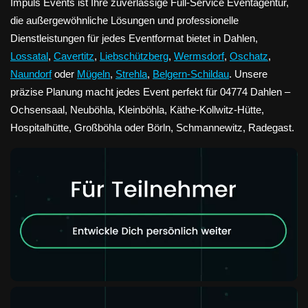
Impuls Events ist Ihre zuverlässige Full-Service Eventagentur,
die außergewöhnliche Lösungen und professionelle
Dienstleistungen für jedes Eventformat bietet in Dahlen,
Lossatal
,
Cavertitz
,
Liebschützberg
,
Wermsdorf
,
Oschatz
,
Naundorf
oder
Mügeln
,
Strehla
,
Belgern-Schildau
. Unsere
präzise Planung macht jedes Event perfekt für 04774 Dahlen –
Ochsensaal, Neuböhla, Kleinböhla, Käthe-Kollwitz-Hütte,
Hospitalhütte, Großböhla oder Börln, Schmannewitz, Radegast.