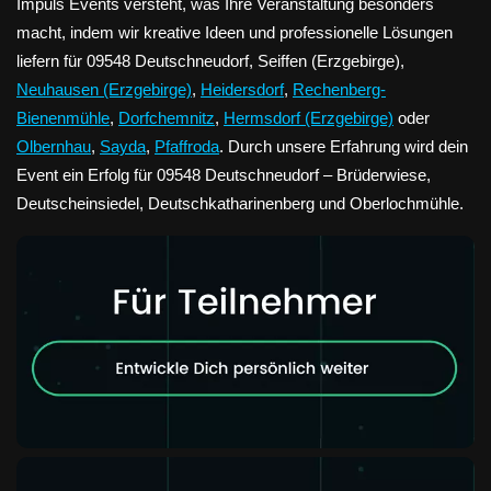
Impuls Events versteht, was Ihre Veranstaltung besonders
macht, indem wir kreative Ideen und professionelle Lösungen
liefern für 09548 Deutschneudorf, Seiffen (Erzgebirge),
Neuhausen (Erzgebirge)
,
Heidersdorf
,
Rechenberg-
Bienenmühle
,
Dorfchemnitz
,
Hermsdorf (Erzgebirge)
oder
Olbernhau
,
Sayda
,
Pfaffroda
. Durch unsere Erfahrung wird dein
Event ein Erfolg für 09548 Deutschneudorf – Brüderwiese,
Deutscheinsiedel, Deutschkatharinenberg und Oberlochmühle.