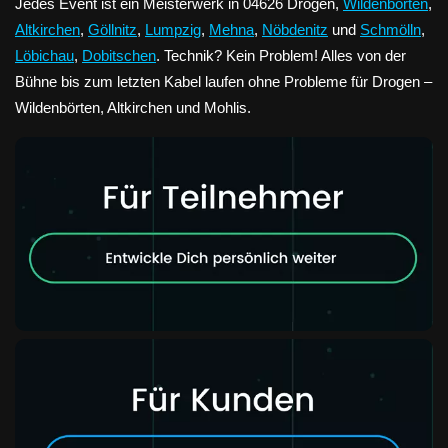
Jedes Event ist ein Meisterwerk in 04626 Drogen,
Wildenbörten
,
Altkirchen
,
Göllnitz
,
Lumpzig
,
Mehna
,
Nöbdenitz
und
Schmölln
,
Löbichau
,
Dobitschen
. Technik? Kein Problem! Alles von der
Bühne bis zum letzten Kabel laufen ohne Probleme für Drogen –
Wildenbörten, Altkirchen und Mohlis.