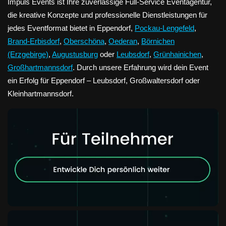
Impuls Events ist Ihre zuverlässige Full-Service Eventagentur,
die kreative Konzepte und professionelle Dienstleistungen für
jedes Eventformat bietet in Eppendorf,
Pockau-Lengefeld
,
Brand-Erbisdorf
,
Oberschöna
,
Oederan
,
Börnichen
(Erzgebirge)
,
Augustusburg
oder
Leubsdorf
,
Grünhainichen
,
Großhartmannsdorf
. Durch unsere Erfahrung wird dein Event
ein Erfolg für Eppendorf – Leubsdorf, Großwaltersdorf oder
Kleinhartmannsdorf.