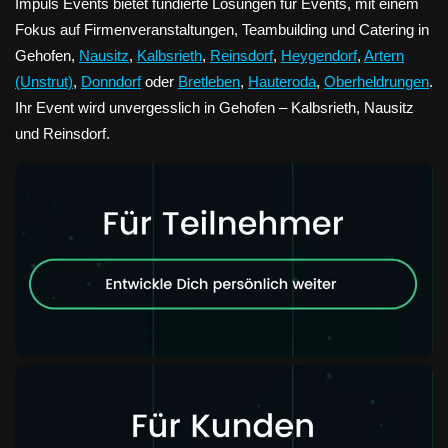
Impuls Events bietet fundierte Lösungen für Events, mit einem
Fokus auf Firmenveranstaltungen, Teambuilding und Catering in
Gehofen,
Nausitz
,
Kalbsrieth
,
Reinsdorf
,
Heygendorf
,
Artern
(Unstrut)
,
Donndorf
oder
Bretleben
,
Hauteroda
,
Oberheldrungen
.
Ihr Event wird unvergesslich in Gehofen – Kalbsrieth, Nausitz
und Reinsdorf.