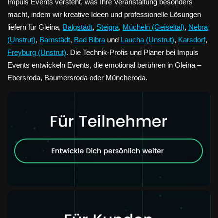
Impuls Events versteht, was Ihre Veranstaltung besonders
macht, indem wir kreative Ideen und professionelle Lösungen
liefern für Gleina,
Balgstädt
,
Steigra
,
Mücheln (Geiseltal)
,
Nebra
(Unstrut)
,
Barnstädt
,
Bad Bibra
und
Laucha (Unstrut)
,
Karsdorf
,
Freyburg (Unstrut)
. Die Technik-Profis und Planer bei Impuls
Events entwickeln Events, die emotional berühren in Gleina –
Ebersroda, Baumersroda oder Müncheroda.