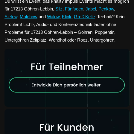
Du willst ein Event, das knallt? Impuls Events macht es möglich
für 17213 Göhren-Lebbin,
Silz
,
Fünfseen
,
Jabel
,
Penkow
,
Sietow
,
Malchow
und
Walow
,
Klink
,
Groß Kelle
. Technik? Kein
Problem! Licht-, Audio- und Konferenztechnik laufen ohne
Probleme für 17213 Göhren-Lebbin – Göhren, Poppentin,
Untergöhren Zeltplatz, Wendhof oder Roez, Untergöhren.