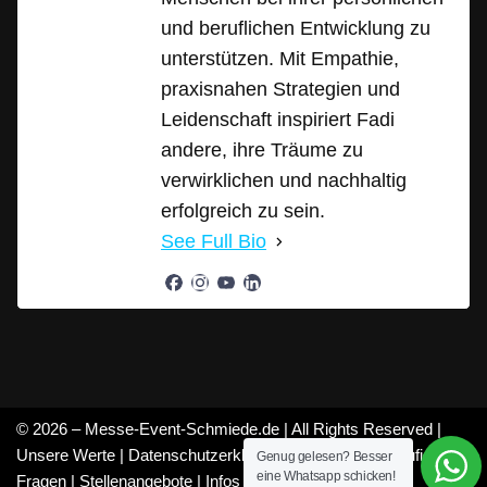
und beruflichen Entwicklung zu
unterstützen. Mit Empathie,
praxisnahen Strategien und
Leidenschaft inspiriert Fadi
andere, ihre Träume zu
verwirklichen und nachhaltig
erfolgreich zu sein.
See Full Bio
© 2026 – Messe-Event-Schmiede.de | All Rights Reserved |
Unsere Werte
|
Datenschutzerklärung
|
Mitarbeiter
|
Häufige
Genug gelesen? Besser
eine Whatsapp schicken!
Fragen
|
Stellenangebote
|
Infos
|
Feedback
|
Über uns
|