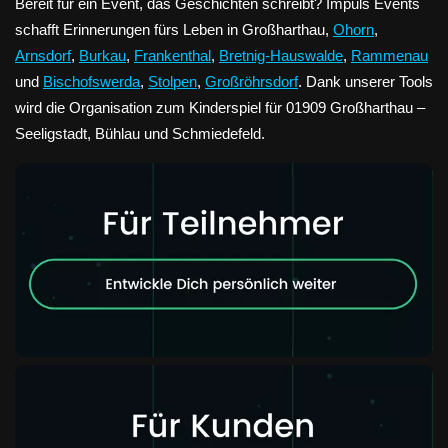
Bereit für ein Event, das Geschichten schreibt? Impuls Events
schafft Erinnerungen fürs Leben in Großharthau,
Ohorn
,
Arnsdorf
,
Burkau
,
Frankenthal
,
Bretnig-Hauswalde
,
Rammenau
und
Bischofswerda
,
Stolpen
,
Großröhrsdorf
. Dank unserer Tools
wird die Organisation zum Kinderspiel für 01909 Großharthau –
Seeligstadt, Bühlau und Schmiedefeld.