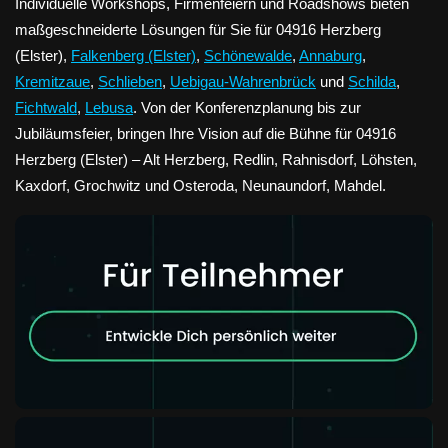
Individuelle Workshops, Firmenfeiern und Roadshows bieten
maßgeschneiderte Lösungen für Sie für 04916 Herzberg
(Elster),
Falkenberg (Elster)
,
Schönewalde
,
Annaburg
,
Kremitzaue
,
Schlieben
,
Uebigau-Wahrenbrück
und
Schilda
,
Fichtwald
,
Lebusa
. Von der Konferenzplanung bis zur
Jubiläumsfeier, bringen Ihre Vision auf die Bühne für 04916
Herzberg (Elster) – Alt Herzberg, Redlin, Rahnisdorf, Löhsten,
Kaxdorf, Grochwitz und Osteroda, Neunaundorf, Mahdel.