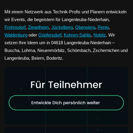
Mit einem Netzwerk aus Technik-Profis und Planern entwickeln
wir Events, die begeistern für Langenleuba-Niederhain,
Frohnsdorf
,
Ziegelheim
,
Jückelberg
,
Oberwiera
,
Penig
,
Waldenburg
oder
Göpfersdorf
,
Kohren-Sahlis
,
Nobitz
. Wir
setzen Ihre Ideen um in 04618 Langenleuba-Niederhain –
Buscha, Lohma, Neuenmörbitz, Schömbach, Zschernichen und
Langenleuba, Beiern, Boderitz.