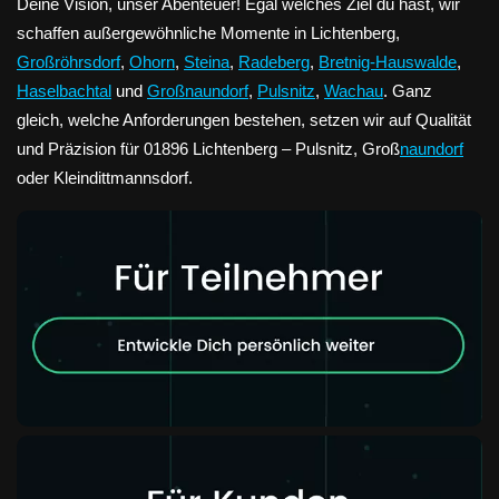
Deine Vision, unser Abenteuer! Egal welches Ziel du hast, wir
schaffen außergewöhnliche Momente in Lichtenberg,
Großröhrsdorf
,
Ohorn
,
Steina
,
Radeberg
,
Bretnig-Hauswalde
,
Haselbachtal
und
Großnaundorf
,
Pulsnitz
,
Wachau
. Ganz
gleich, welche Anforderungen bestehen, setzen wir auf Qualität
und Präzision für 01896 Lichtenberg – Pulsnitz, Groß
naundorf
oder Kleindittmannsdorf.