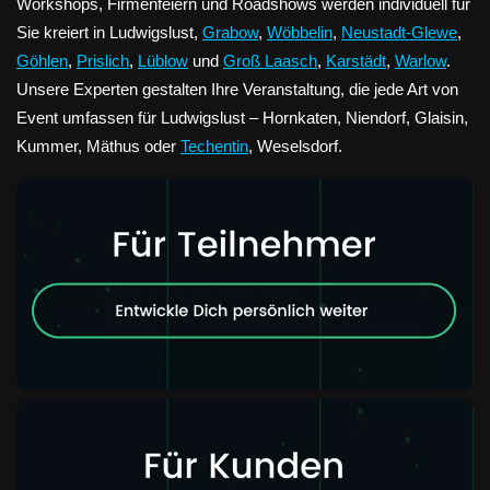
Workshops, Firmenfeiern und Roadshows werden individuell für
Sie kreiert in Ludwigslust,
Grabow
,
Wöbbelin
,
Neustadt-Glewe
,
Göhlen
,
Prislich
,
Lüblow
und
Groß Laasch
,
Karstädt
,
Warlow
.
Unsere Experten gestalten Ihre Veranstaltung, die jede Art von
Event umfassen für Ludwigslust – Hornkaten, Niendorf, Glaisin,
Kummer, Mäthus oder
Techentin
, Weselsdorf.