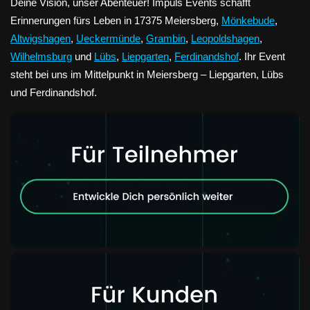
Deine Vision, unser Abenteuer! Impuls Events schafft
Erinnerungen fürs Leben in 17375 Meiersberg,
Mönkebude
,
Altwigshagen
,
Ueckermünde
,
Grambin
,
Leopoldshagen
,
Wilhelmsburg
und
Lübs
,
Liepgarten
,
Ferdinandshof
. Ihr Event
steht bei uns im Mittelpunkt in Meiersberg – Liepgarten, Lübs
und Ferdinandshof.