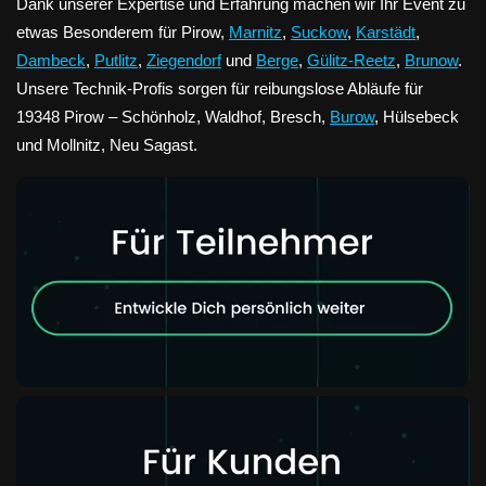
Dank unserer Expertise und Erfahrung machen wir Ihr Event zu
etwas Besonderem für Pirow,
Marnitz
,
Suckow
,
Karstädt
,
Dambeck
,
Putlitz
,
Ziegendorf
und
Berge
,
Gülitz-Reetz
,
Brunow
.
Unsere Technik-Profis sorgen für reibungslose Abläufe für
19348 Pirow – Schönholz, Waldhof, Bresch,
Burow
, Hülsebeck
und Mollnitz, Neu Sagast.