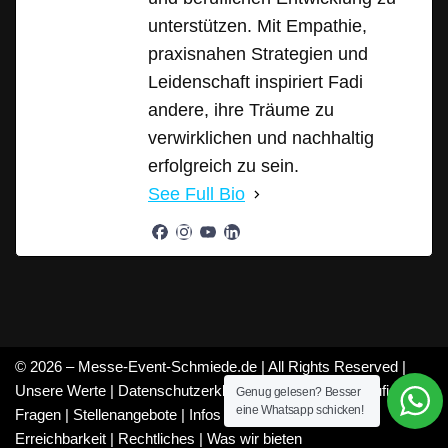
unterstützen. Mit Empathie,
praxisnahen Strategien und
Leidenschaft inspiriert Fadi
andere, ihre Träume zu
verwirklichen und nachhaltig
erfolgreich zu sein.
See Full Bio
© 2026 – Messe-Event-Schmiede.de | All Rights Reserved |
Unsere Werte
|
Datenschutzerklärung
|
Mitarbeiter
|
Häufige
Genug gelesen? Besser
eine Whatsapp schicken!
Fragen
|
Stellenangebote
|
Infos
|
Feedback
|
Über uns
|
Erreichbarkeit
|
Rechtliches
|
Was wir bieten