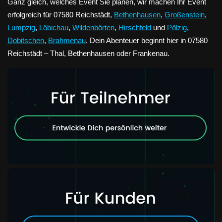
Ganz gleich, welches Event Sie planen, wir machen Ihr Event
erfolgreich für 07580 Reichstädt,
Bethenhausen
,
Großenstein
,
Lumpzig
,
Löbichau
,
Wildenbörten
,
Hirschfeld
und
Pölzig
,
Dobitschen
,
Brahmenau
. Dein Abenteuer beginnt hier in 07580
Reichstädt – Thal, Bethenhausen oder Frankenau.