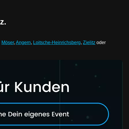
z.
,
Möser
,
Angern
,
Loitsche-Heinrichsberg
,
Zielitz
oder