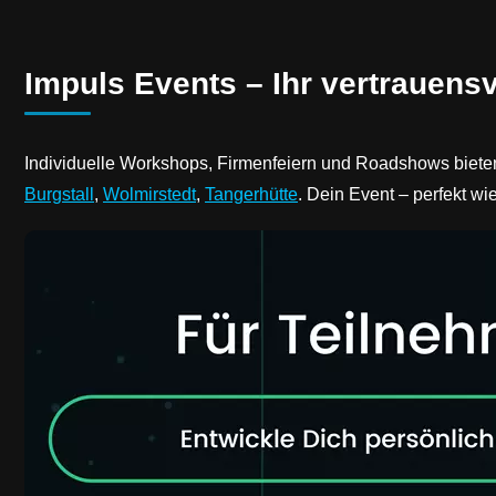
Impuls Events – Ihr vertrauensv
Individuelle Workshops, Firmenfeiern und Roadshows biete
Burgstall
,
Wolmirstedt
,
Tangerhütte
. Dein Event – perfekt wi