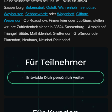
Deine Wünsche stehen bei uns im Fokus für 38524
Sassenburg,
Bokensdorf
,
Osloß
,
Wahrenholz
,
Isenbüttel
,
Weyhausen
,
Schönewörde
oder
Wagenhoff
,
Gifhorn
,
Wesendorf
. Ob Roadshow, Firmenfeier oder Jubiläum, stellen
wir Ihre Zufriedenheit sicher in 38524 Sassenburg – Arnoldshof,
Triangel, Stüde, Mathildenhof, Grußendorf, Großmoor oder
Platendorf, Neuhaus, Neudorf-Platendorf.