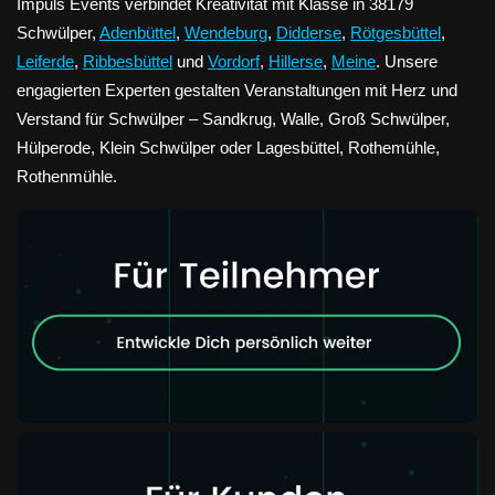
Impuls Events verbindet Kreativität mit Klasse in 38179
Schwülper,
Adenbüttel
,
Wendeburg
,
Didderse
,
Rötgesbüttel
,
Leiferde
,
Ribbesbüttel
und
Vordorf
,
Hillerse
,
Meine
. Unsere
engagierten Experten gestalten Veranstaltungen mit Herz und
Verstand für Schwülper – Sandkrug, Walle, Groß Schwülper,
Hülperode, Klein Schwülper oder Lagesbüttel, Rothemühle,
Rothenmühle.