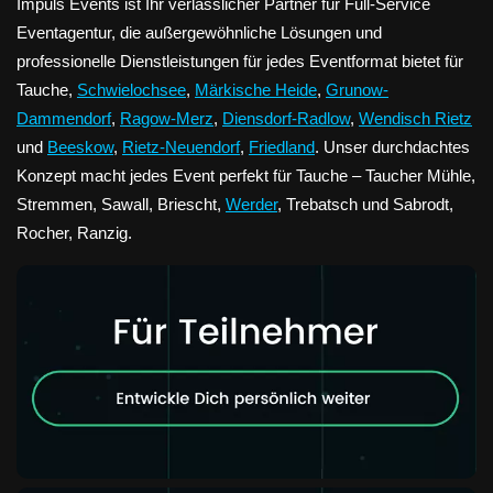
Impuls Events ist Ihr verlässlicher Partner für Full-Service
Eventagentur, die außergewöhnliche Lösungen und
professionelle Dienstleistungen für jedes Eventformat bietet für
Tauche,
Schwielochsee
,
Märkische Heide
,
Grunow-
Dammendorf
,
Ragow-Merz
,
Diensdorf-Radlow
,
Wendisch Rietz
und
Beeskow
,
Rietz-Neuendorf
,
Friedland
. Unser durchdachtes
Konzept macht jedes Event perfekt für Tauche – Taucher Mühle,
Stremmen, Sawall, Briescht,
Werder
, Trebatsch und Sabrodt,
Rocher, Ranzig.