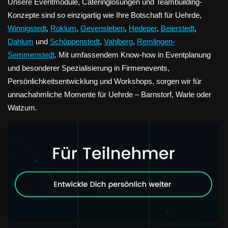
Unsere Eventmodule, Cateringlösungen und Teambuilding-
Konzepte sind so einzigartig wie Ihre Botschaft für Uehrde,
Winnigstedt
,
Roklum
,
Gevensleben
,
Hedeper
,
Beierstedt
,
Dahlum
und
Schöppenstedt
,
Vahlberg
,
Remlingen-
Semmenstedt
. Mit umfassendem Know-how in Eventplanung
und besonderer Spezialisierung in Firmenevents,
Persönlichkeitsentwicklung und Workshops, sorgen wir für
unnachahmliche Momente für Uehrde – Barnstorf, Warle oder
Watzum.