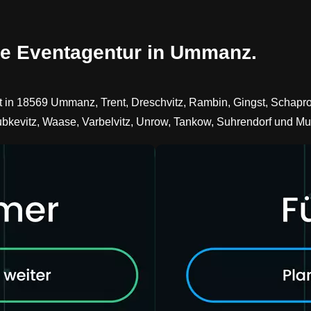
te Eventagentur in Ummanz.
rt in 18569 Ummanz, Trent, Dreschvitz, Rambin, Gingst, Schapro
bkevitz, Waase, Varbelvitz, Unrow, Tankow, Suhrendorf und Mur