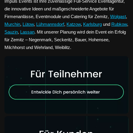
Impuls Events ist Ihre zuverlässige Full-Service Eventagentur,
die innovative Ideen und maßgeschneiderte Angebote für
Firmenanlässe, Eventmodule und Catering für Zemitz,
Wolgast
,
Murchin
,
Lütow
,
Lühmannsdorf
,
Katzow
,
Karlsburg
und
Rubkow
,
Sauzin
,
Lassan
. Mit unserer Planung wird dein Event ein Erfolg
für Zemitz – Negenmark, Seckeritz, Bauer, Hohensee,
Milchhorst und Wehrland, Weiblitz.