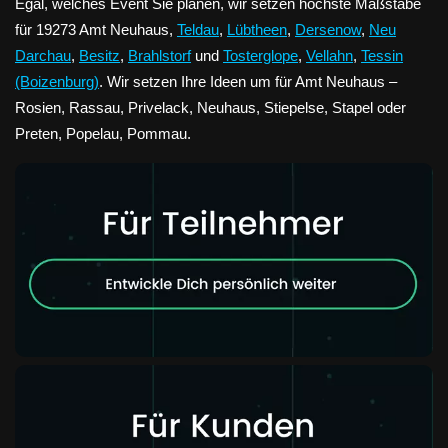
Egal, welches Event Sie planen, wir setzen höchste Maßstäbe
für 19273 Amt Neuhaus,
Teldau
,
Lübtheen
,
Dersenow
,
Neu
Darchau
,
Besitz
,
Brahlstorf
und
Tosterglope
,
Vellahn
,
Tessin
(Boizenburg)
. Wir setzen Ihre Ideen um für Amt Neuhaus –
Rosien, Rassau, Privelack, Neuhaus, Stiepelse, Stapel oder
Preten, Popelau, Pommau.