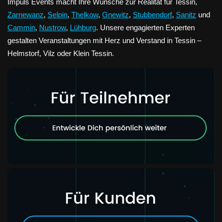
Impuls Events macht Ihre Wünsche zur Realität für Tessin,
Zarnewanz
,
Selpin
,
Thelkow
,
Gnewitz
,
Stubbendorf
,
Sanitz
und
Cammin
,
Nustrow
,
Lühburg
. Unsere engagierten Experten
gestalten Veranstaltungen mit Herz und Verstand in Tessin –
Helmstorf, Vilz oder Klein Tessin.