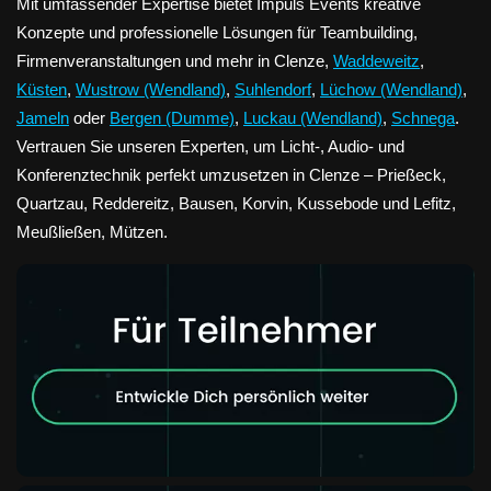
Mit umfassender Expertise bietet Impuls Events kreative
Konzepte und professionelle Lösungen für Teambuilding,
Firmenveranstaltungen und mehr in Clenze,
Waddeweitz
,
Küsten
,
Wustrow (Wendland)
,
Suhlendorf
,
Lüchow (Wendland)
,
Jameln
oder
Bergen (Dumme)
,
Luckau (Wendland)
,
Schnega
.
Vertrauen Sie unseren Experten, um Licht-, Audio- und
Konferenztechnik perfekt umzusetzen in Clenze – Prießeck,
Quartzau, Reddereitz, Bausen, Korvin, Kussebode und Lefitz,
Meußließen, Mützen.