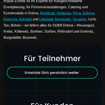
Impuls Events ist Ihr Experte für maßgeschneiderte
Eventplanung, für Firmenveranstaltungen, Catering und
Eventmodule in Dohna,
Müglitztal
,
Heidenau
,
Pirna
,
Dohma
,
Kreischa
,
Bahretal
und
Liebstadt
,
Bannewitz
,
Struppen
. Licht,
Ton, Bühne – wir liefern alles für 01809 Dohna – Meusegast,
Krebs, Köttewitz, Borthen, Sürßen, Röhrsdorf und Gorknitz,
Burgstädtel, Bosewitz.