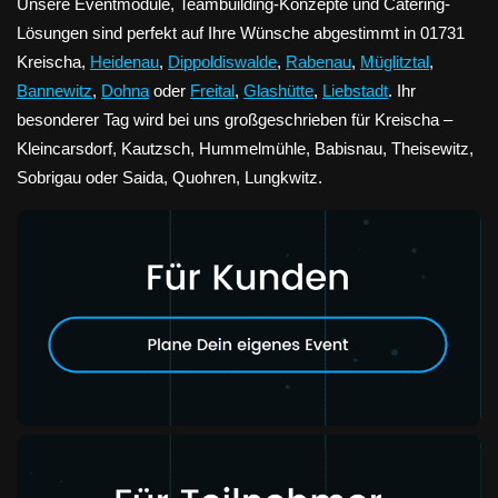
Unsere Eventmodule, Teambuilding-Konzepte und Catering-
Lösungen sind perfekt auf Ihre Wünsche abgestimmt in 01731
Kreischa,
Heidenau
,
Dippoldiswalde
,
Rabenau
,
Müglitztal
,
Bannewitz
,
Dohna
oder
Freital
,
Glashütte
,
Liebstadt
. Ihr
besonderer Tag wird bei uns großgeschrieben für Kreischa –
Kleincarsdorf, Kautzsch, Hummelmühle, Babisnau, Theisewitz,
Sobrigau oder Saida, Quohren, Lungkwitz.