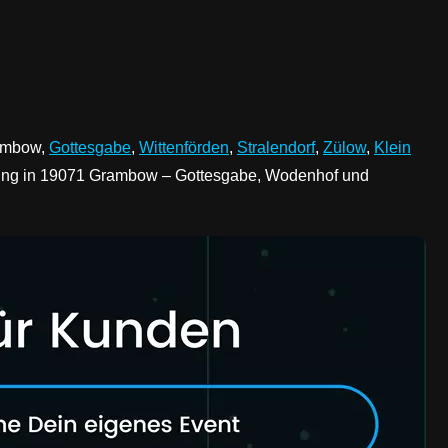
rambow,
Gottesgabe
,
Wittenförden
,
Stralendorf
,
Zülow
,
Klein
anung in 19071 Grambow – Gottesgabe, Wodenhof und