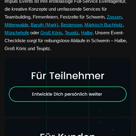
Impuls Events ist Ihre erstklassige Full-Service Eventagentur,
die kreative Konzepte und umfassende Services für
Teambuilding, Firmenfeiern, Festzelte für Schwerin,
Zossen
,
Mittenwalde
,
Baruth (Mark)
,
Bestensee
,
Märkisch Buchholz
,
Münchehofe
oder
Groß Köris
,
Teupitz
,
Halbe
. Unsere Event-
Checkliste sorgt für reibungslose Abläufe in Schwerin – Halbe,
Groß Köris und Teupitz.