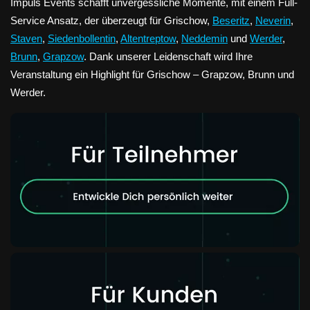
Impuls Events schafft unvergessliche Momente, mit einem Full-
Service Ansatz, der überzeugt für Grischow,
Beseritz
,
Neverin
,
Staven
,
Siedenbollentin
,
Altentreptow
,
Neddemin
und
Werder
,
Brunn
,
Grapzow
. Dank unserer Leidenschaft wird Ihre
Veranstaltung ein Highlight für Grischow – Grapzow, Brunn und
Werder.