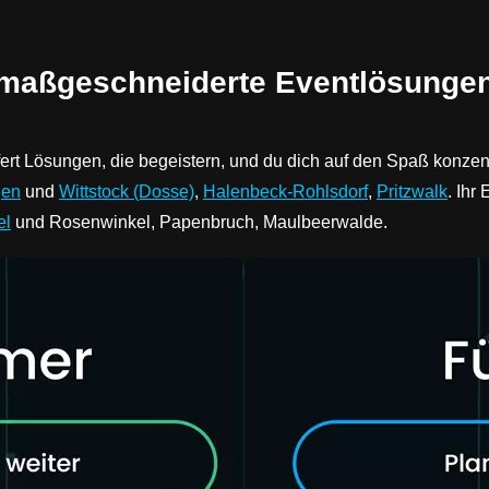
r maßgeschneiderte Eventlösunge
efert Lösungen, die begeistern, und du dich auf den Spaß konze
gen
und
Wittstock (Dosse)
,
Halenbeck-Rohlsdorf
,
Pritzwalk
. Ihr
el
und Rosenwinkel, Papenbruch, Maulbeerwalde.