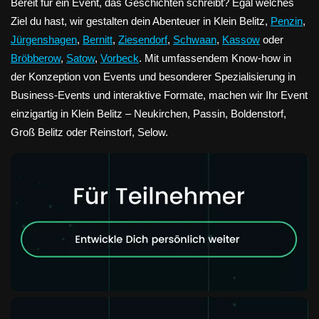
Bereit für ein Event, das Geschichten schreibt? Egal welches
Ziel du hast, wir gestalten dein Abenteuer in Klein Belitz,
Penzin
,
Jürgenshagen
,
Bernitt
,
Ziesendorf
,
Schwaan
,
Kassow
oder
Bröbberow
,
Satow
,
Vorbeck
. Mit umfassendem Know-how in
der Konzeption von Events und besonderer Spezialisierung in
Business-Events und interaktive Formate, machen wir Ihr Event
einzigartig in Klein Belitz – Neukirchen, Passin, Boldenstorf,
Groß Belitz oder Reinstorf, Selow.