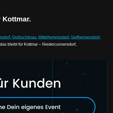
 Kottmar.
rsdorf
,
Großschönau
,
Mittelherwigsdorf
,
Seifhennersdorf
,
 das bleibt für Kottmar – Niedercunnersdorf,