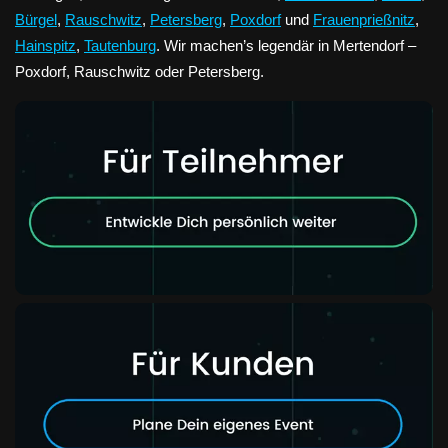
Bürgel
,
Rauschwitz
,
Petersberg
,
Poxdorf
und
Frauenprießnitz
,
Hainspitz
,
Tautenburg
. Wir machen’s legendär in Mertendorf –
Poxdorf, Rauschwitz oder Petersberg.