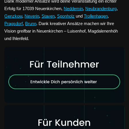
Dank moderner Ansätze wird deine Veranstaltung ein echter
Erfolg für 17039 Neuenkirchen,
Neddemin
,
Neubrandenburg
,
Genzkow
,
Neverin
,
Staven
,
Sponholz
und
Trollenhagen
,
Pragsdorf
,
Brunn
. Dank kreativer Ansätze machen wir Ihre
Vision greifbar in Neuenkirchen – Luisenhof, Magdalenenhöh
und Ihlenfeld.