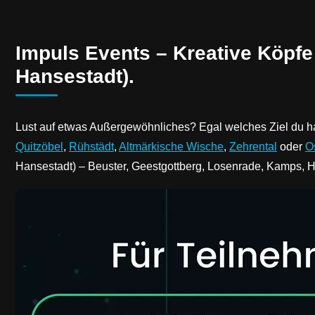
Impuls Events – Kreative Köpfe
Hansestadt).
Lust auf etwas Außergewöhnliches? Egal welches Ziel du h
Quitzöbel
,
Rühstädt
,
Altmärkische Wische
,
Zehrental
oder
O
Hansestadt) – Beuster, Geestgottberg, Losenrade, Kamps, 