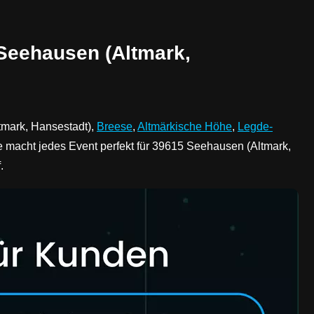
 Seehausen (Altmark,
tmark, Hansestadt),
Breese
,
Altmärkische Höhe
,
Legde-
e macht jedes Event perfekt für 39615 Seehausen (Altmark,
.