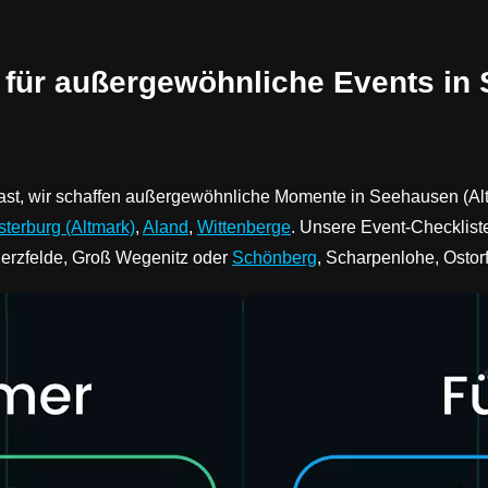
 für außergewöhnliche Events in
ast, wir schaffen außergewöhnliche Momente in Seehausen (Al
sterburg (Altmark)
,
Aland
,
Wittenberge
. Unsere Event-Checklist
Herzfelde, Groß Wegenitz oder
Schönberg
, Scharpenlohe, Ostorf