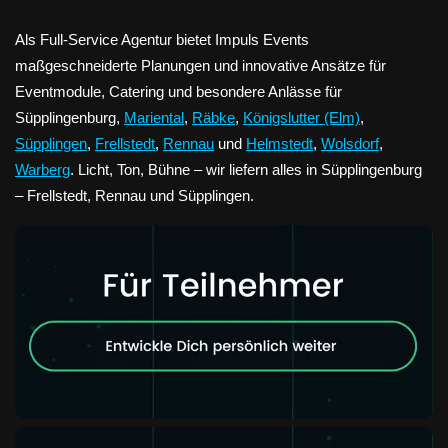
Als Full-Service Agentur bietet Impuls Events
maßgeschneiderte Planungen und innovative Ansätze für
Eventmodule, Catering und besondere Anlässe für
Süpplingenburg,
Mariental
,
Räbke
,
Königslutter (Elm)
,
Süpplingen
,
Frellstedt
,
Rennau
und
Helmstedt
,
Wolsdorf
,
Warberg
. Licht, Ton, Bühne – wir liefern alles in Süpplingenburg
– Frellstedt, Rennau und Süpplingen.