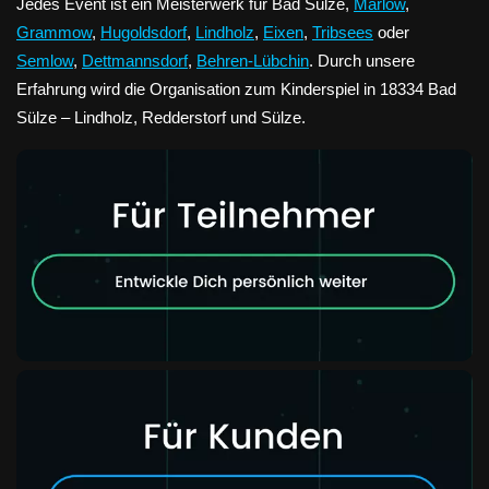
Jedes Event ist ein Meisterwerk für Bad Sülze,
Marlow
,
Grammow
,
Hugoldsdorf
,
Lindholz
,
Eixen
,
Tribsees
oder
Semlow
,
Dettmannsdorf
,
Behren-Lübchin
. Durch unsere
Erfahrung wird die Organisation zum Kinderspiel in 18334 Bad
Sülze – Lindholz, Redderstorf und Sülze.