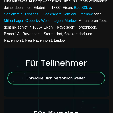
Lust auf etwas Außergewöhnliches? Impuls Events verwandelt
deine Ideen in ein Erlebnis in 18334 Eixen,
Bad Sülze
,
Schlemmin
,
Tribsees
,
Hugoldsdorf
,
Semlow
,
Drechow
oder
Millienhagen-Oebelitz
,
Weitenhagen
,
Marlow
. Mit unseren Tools
geht nix schief in 18334 Eixen – Kavelsdorf, Forkenbeck,
Bisdorf, Alt Ravenhorst, Stormsdorf, Spiekersdorf und
Ravenhorst, Neu Ravenhorst, Leplow.