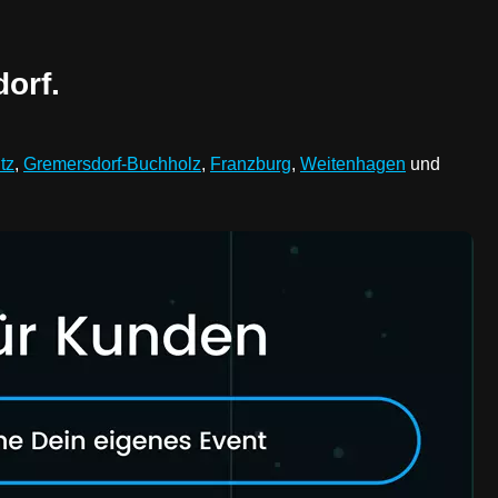
orf.
tz
,
Gremersdorf-Buchholz
,
Franzburg
,
Weitenhagen
und