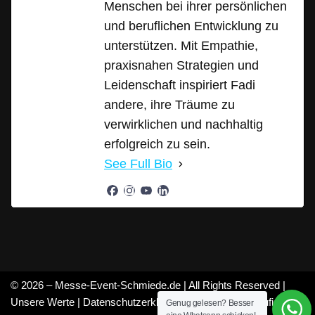
Menschen bei ihrer persönlichen
und beruflichen Entwicklung zu
unterstützen. Mit Empathie,
praxisnahen Strategien und
Leidenschaft inspiriert Fadi
andere, ihre Träume zu
verwirklichen und nachhaltig
erfolgreich zu sein.
See Full Bio
© 2026 – Messe-Event-Schmiede.de | All Rights Reserved |
Unsere Werte
|
Datenschutzerklärung
|
Mitarbeiter
|
Häufige
Genug gelesen? Besser