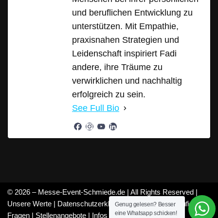
und beruflichen Entwicklung zu
unterstützen. Mit Empathie,
praxisnahen Strategien und
Leidenschaft inspiriert Fadi
andere, ihre Träume zu
verwirklichen und nachhaltig
erfolgreich zu sein.
See Full Bio
© 2026 – Messe-Event-Schmiede.de | All Rights Reserved |
Unsere Werte
|
Datenschutzerklärung
|
Mitarbeiter
|
Häufige
Genug gelesen? Besser
eine Whatsapp schicken!
Fragen
|
Stellenangebote
|
Infos
|
Feedback
|
Über uns
|