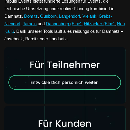
Impuls Events bietet fundierte Lösungen für Events, die
technische Umsetzung und kreative Planung kombiniert in
Damnatz,
Dömitz
,
Gusborn
,
Langendorf
,
Vielank
,
Grebs-
Niendorf
,
Jameln
und
Dannenberg (Elbe)
,
Hitzacker (Elbe)
,
Neu
Kaliß
. Dank unserer Tools läuft alles reibungslos für Damnatz –
Jasebeck, Barnitz oder Landsatz.