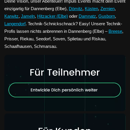
Deine Vision, unser Abenteuer! Impuls Events macht dein Event
einzigartig für Dannenberg (Elbe),
Dömitz
,
Küsten
,
Zernien
,
Karwitz
,
Jameln
,
Hitzacker (Elbe)
oder
Damnatz
,
Gusborn
,
Langendorf
. Technik-Schnickschnack? Easy! Unsere Technik-
Profis lassen nichts anbrennen in Dannenberg (Elbe) –
Breese
,
Prisser, Riekau, Seedorf, Soven, Splietau und Riskau,
Schaafhausen, Schmarsau.