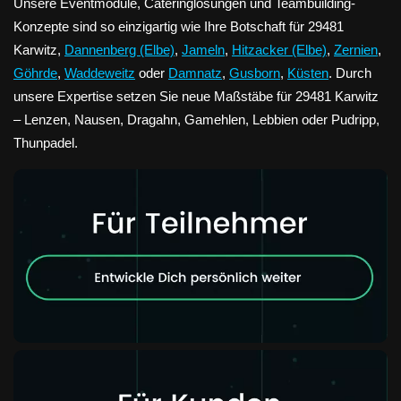
Unsere Eventmodule, Cateringlösungen und Teambuilding-
Konzepte sind so einzigartig wie Ihre Botschaft für 29481
Karwitz,
Dannenberg (Elbe)
,
Jameln
,
Hitzacker (Elbe)
,
Zernien
,
Göhrde
,
Waddeweitz
oder
Damnatz
,
Gusborn
,
Küsten
. Durch
unsere Expertise setzen Sie neue Maßstäbe für 29481 Karwitz
– Lenzen, Nausen, Dragahn, Gamehlen, Lebbien oder Pudripp,
Thunpadel.