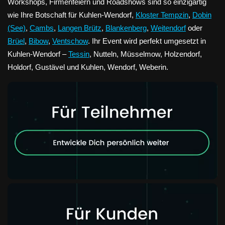
Workshops, Firmenfeiern und Roadshows sind so einzigartig
wie Ihre Botschaft für Kuhlen-Wendorf,
Kloster Tempzin
,
Dobin
(See)
,
Cambs
,
Langen Brütz
,
Blankenberg
,
Weitendorf
oder
Brüel
,
Bibow
,
Ventschow
. Ihr Event wird perfekt umgesetzt in
Kuhlen-Wendorf –
Tessin
, Nutteln, Müsselmow, Holzendorf,
Holdorf, Gustävel und Kuhlen, Wendorf, Weberin.